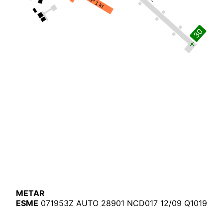
289º 1 kt
METAR
ESME
071953Z
AUTO
289
01
NCD
017
12
/
09
Q
1019